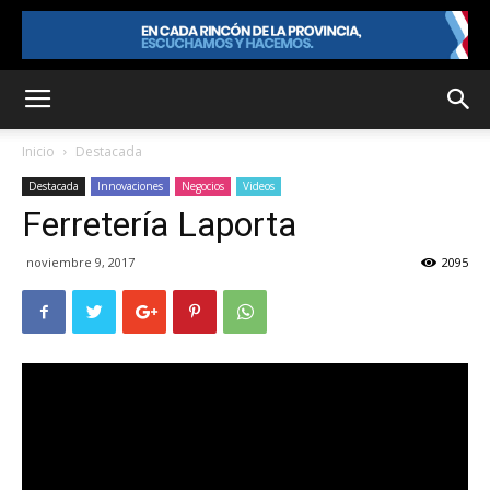
Inicio
Destacada
Destacada
Innovaciones
Negocios
Videos
Ferretería Laporta
noviembre 9, 2017
2095