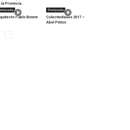
 la Provincia...
estacada
Destacada
quitecto Pablo Bonvin
Colectividades 2017 –
Abel Pintos