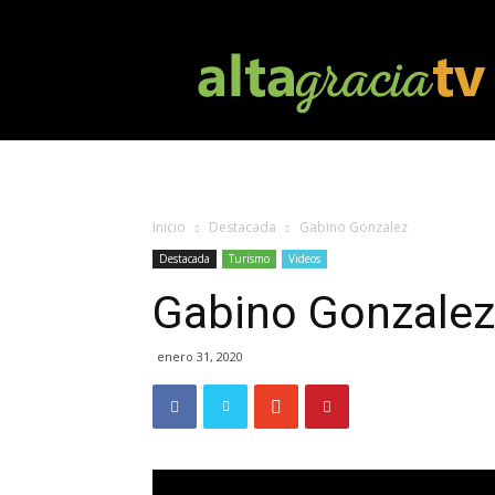
Altagracia
TV
Inicio
Destacada
Gabino Gonzalez
Destacada
Turismo
Videos
Gabino Gonzalez
enero 31, 2020