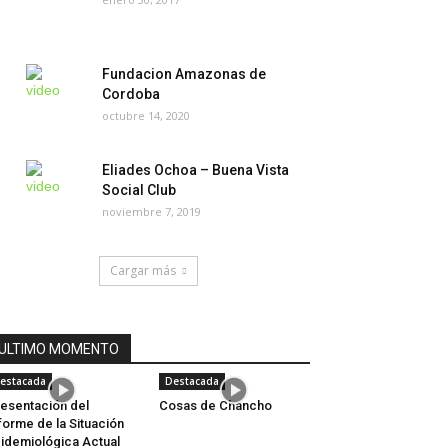
Fundacion Amazonas de
Cordoba
octubre 14, 2020
Eliades Ochoa – Buena Vista
Social Club
noviembre 7, 2019
Cargar más
ULTIMO MOMENTO
estacada
Destacada
esentación del
Cosas de Chancho
forme de la Situación
idemiológica Actual