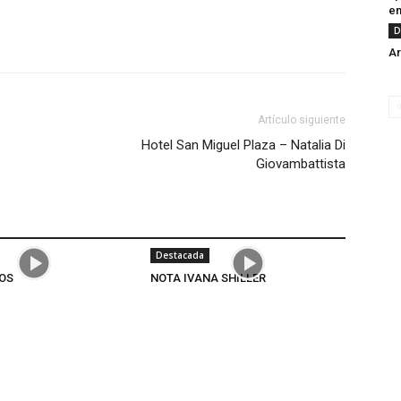
en
D
Ar
Artículo siguiente
Hotel San Miguel Plaza – Natalia Di
Giovambattista
Destacada
OS
NOTA IVANA SHILLER