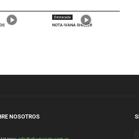
Destacada
OS
NOTA IVANA SHILLER
BRE NOSOTROS
S
áctanos:
info@altagraciatv.com.ar