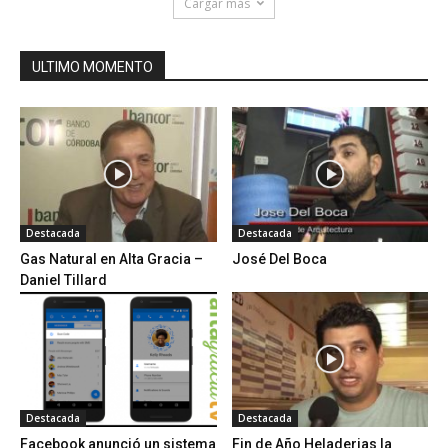
Cargar más
ULTIMO MOMENTO
Destacada
Destacada
Gas Natural en Alta Gracia –
José Del Boca
Daniel Tillard
Destacada
Destacada
Facebook anunció un sistema
Fin de Año Heladerias la