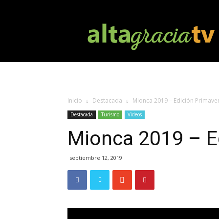
Altagracia
TV
Inicio
Destacada
Mionca 2019 – Edición Primave
Destacada
Turismo
Videos
Mionca 2019 – E
septiembre 12, 2019