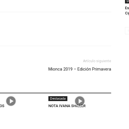
D
Es
Ci
Artículo siguiente
Mionca 2019 – Edición Primavera
Destacada
OS
NOTA IVANA SHILLER