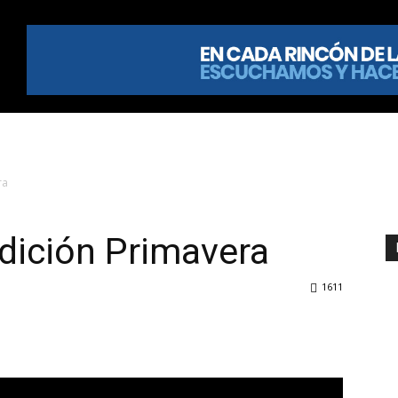
ra
dición Primavera
1611