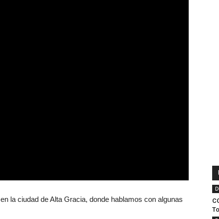
D
 en la ciudad de Alta Gracia, donde hablamos con algunas
CO
To