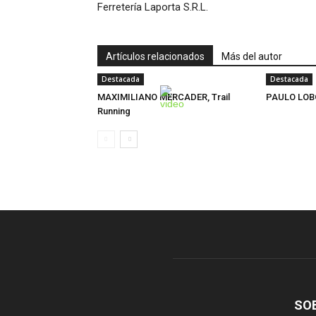
Ferretería Laporta S.R.L.
Artículos relacionados
Más del autor
Destacada
Destacada
MAXIMILIANO MERCADER, Trail
PAULO LOB
Running
SO