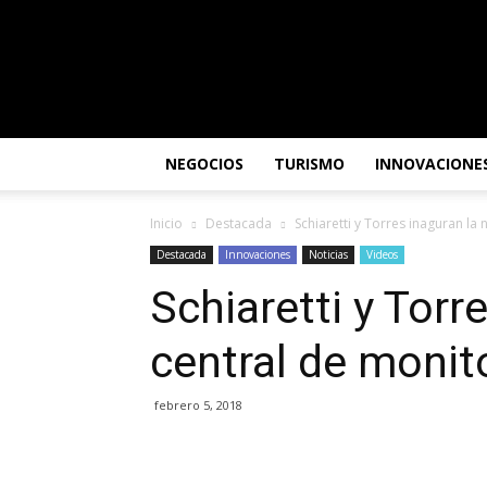
Altagracia
TV
NEGOCIOS
TURISMO
INNOVACIONE
Inicio
Destacada
Schiaretti y Torres inaguran la
Destacada
Innovaciones
Noticias
Videos
Schiaretti y Torr
central de monit
febrero 5, 2018