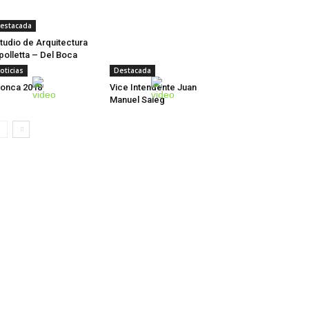
estacada
tudio de Arquitectura
polletta – Del Boca
oticias
Destacada
onca 2018
Vice Intendente Juan
Manuel Saieg