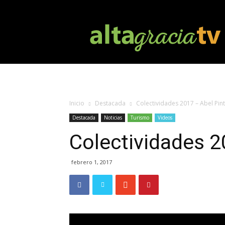
Altagracia
TV
Inicio
Destacada
Colectividades 2017 – Abel Pin
Destacada
Noticias
Turismo
Videos
Colectividades 2
febrero 1, 2017