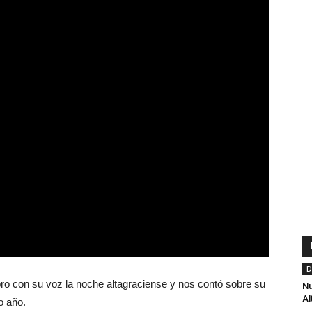
D
ro con su voz la noche altagraciense y nos contó sobre su
Nu
Al
o año.