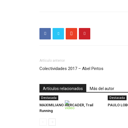
Artículo anterior
Colectividades 2017 – Abel Pintos
Artículos relacionados
Más del autor
Destacada
Destacada
MAXIMILIANO MERCADER, Trail
PAULO LOB
Running