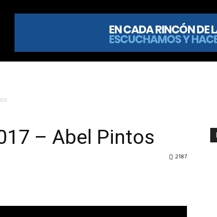
tos
017 – Abel Pintos
2187