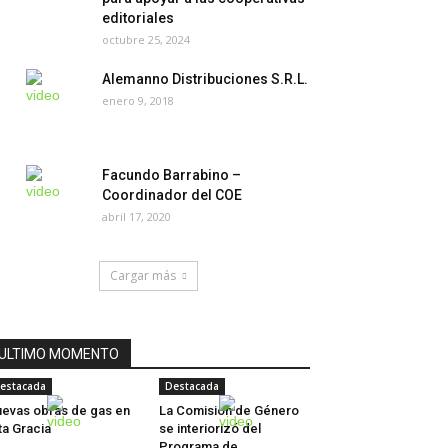
editoriales
octubre 25, 2024
Alemanno Distribuciones S.R.L.
enero 9, 2018
Facundo Barrabino –
Coordinador del COE
abril 17, 2020
Cargar más
ULTIMO MOMENTO
estacada
Destacada
evas obras de gas en
La Comisión de Género
ta Gracia
se interiorizó del
Programa de