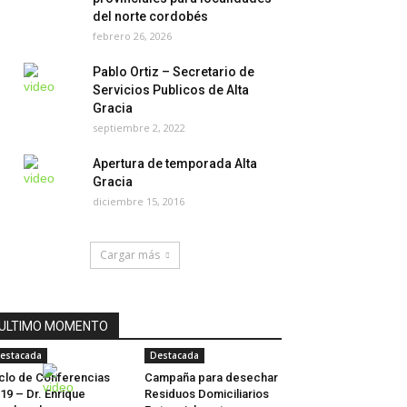
del norte cordobés
febrero 26, 2026
Pablo Ortiz – Secretario de
Servicios Publicos de Alta
Gracia
septiembre 2, 2022
Apertura de temporada Alta
Gracia
diciembre 15, 2016
Cargar más
ULTIMO MOMENTO
estacada
Destacada
clo de Conferencias
Campaña para desechar
19 – Dr. Enrique
Residuos Domiciliarios