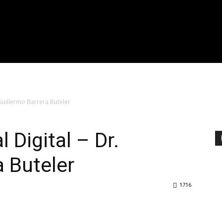
 Guillermo Barrera Buteler
 Digital – Dr.
a Buteler
1716