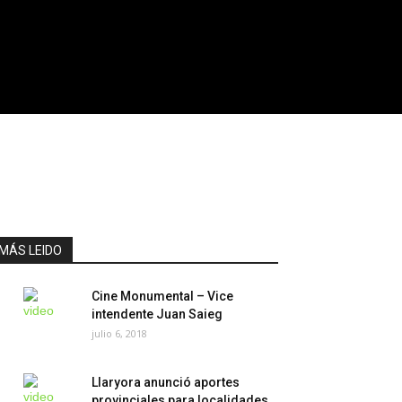
MÁS LEIDO
Cine Monumental – Vice
intendente Juan Saieg
julio 6, 2018
Llaryora anunció aportes
provinciales para localidades