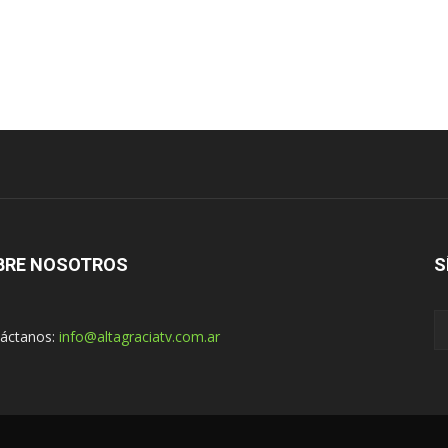
BRE NOSOTROS
S
áctanos:
info@altagraciatv.com.ar