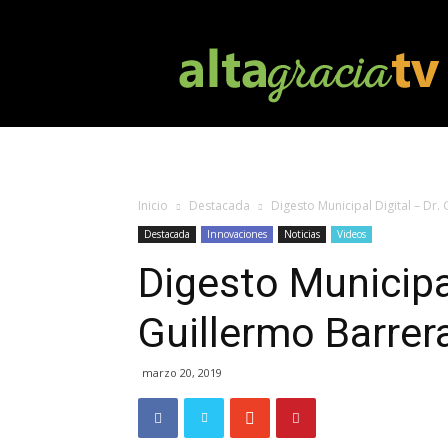
Altagracia
TV
Inicio
Destacada
Digesto Municipal Digital – Dr.
Destacada
Innovaciones
Noticias
Videos
Digesto Municipal
Guillermo Barrer
marzo 20, 2019