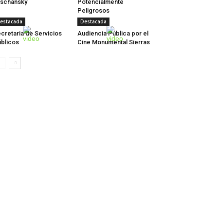
schansky
Potencialmente
Peligrosos
estacada
Destacada
cretaria de Servicios
Audiencia Pública por el
blicos
Cine Monumental Sierras