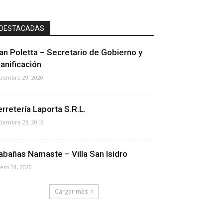
DESTACADAS
van Poletta – Secretario de Gobierno y
lanificación
ciembre 29, 2020
erretería Laporta S.R.L.
ciembre 23, 2016
abañas Namaste – Villa San Isidro
ero 31, 2020
Cargar más