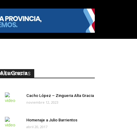
Dr. Facundo Torres – Intendente de
Alta Gracia
NUEVAS NOTAS
enero 12, 2018
Cacho López – Zingueria Alta Gracia
noviembre 12, 2023
Homenaje a Julio Barrientos
abril 20, 2017