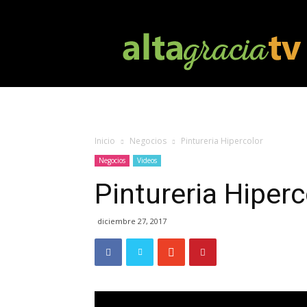
Altagracia
TV
Inicio
Negocios
Pintureria Hipercolor
Negocios
Videos
Pintureria Hiperc
diciembre 27, 2017