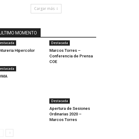
Cargar más
ULTIMO MOMENTO
estacada
Destacada
ntureria Hipercolor
Marcos Torres –
Conferencia de Prensa
COE
estacada
DMA
Destacada
Apertura de Sesiones
Ordinarias 2020 –
Marcos Torres