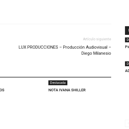
Artículo siguiente
D
LUX PRODUCCIONES – Producción Audiovisual –
Pi
Diego Milanesio
D
A
Destacada
OS
NOTA IVANA SHILLER