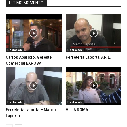
ULTIMO MOMENTO
Destacada
Destacada
Carlos Aparicio. Gerente
Ferretería Laporta S.R.L.
Comercial EXPOBAI
Destacada
Destacada
Ferretería Laporta – Marco
VILLA ROMA
Laporta