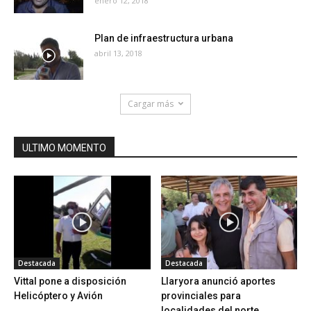
enero 12, 2018
Plan de infraestructura urbana
abril 13, 2018
Cargar más
ULTIMO MOMENTO
Destacada
Destacada
Vittal pone a disposición
Llaryora anunció aportes
Helicóptero y Avión
provinciales para
localidades del norte