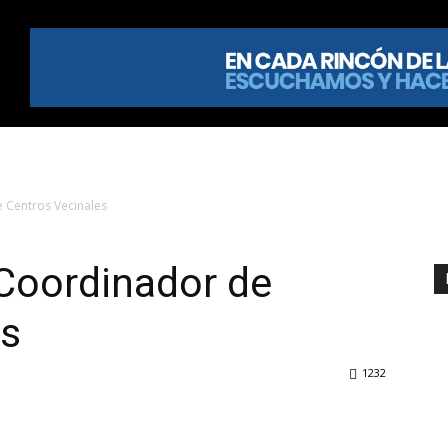
e Centros Vecinales
 Coordinador de
es
1232