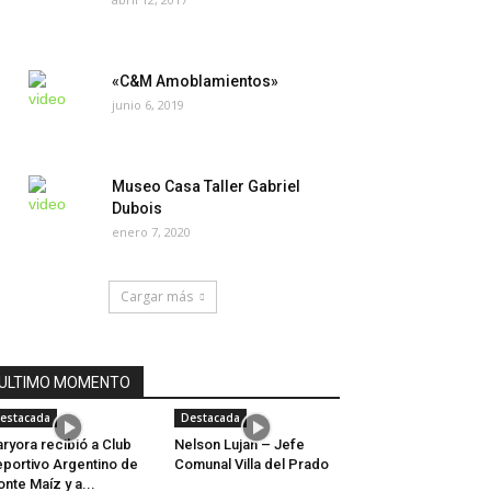
«C&M Amoblamientos»
junio 6, 2019
Museo Casa Taller Gabriel
Dubois
enero 7, 2020
Cargar más
ULTIMO MOMENTO
estacada
Destacada
aryora recibió a Club
Nelson Lujan – Jefe
portivo Argentino de
Comunal Villa del Prado
nte Maíz y a...