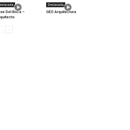
estacada
Destacada
se Del Boca –
GEO Arquitectura
quitecto